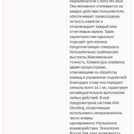
переключатели Cherry MX Blue.
Они мгновенно откликаются на
каждое действие пользователя,
обеспечивают превосходную
четкость нажатия и
сопровождают каждый клик
отчетливым звуком. Такие
характеристики идеально
подходят для игроков,
предпочитающих совершать
безошибочные снайперские
выстрелы.Максимальная
точность. Клавиатура снабжена
двумя процессорами,
отвечающими за обработку
команд и управление подсветкой.
Благодаря этому она передает
сигналы всего за 1 мс, гарантируя
незамедлительное выполнение
любых действий. В ней
предусмотрена система Anti-
Ghosting, позволяющая
использовать неограниченное
число клавиш
одновременно.Улучшенное
взаимодействие. Технология
Roccat Talk дает возможность