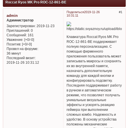
Roccat Ryos MK Pro ROC-12-861-BE
Поделиться
2019-11-26
1
admin
10:31:11
Администратор
Зарегистрирован
: 2019-11-23
Приглашений:
0
Сообщений:
161
Клавиатура Roccat Ryos MK Pro
Уважение:
[+0/-0]
ROC-12-861-BE поддерживает
Позитив:
[+0/-0]
полную персонализацию. С
Провел на форуме:
помощью фирменного
36 минут
приложения пользователь может
Последний визит:
записывать макросы и сохранять
2019-11-26 10:31:12
их во внутренней памяти,
назначать дополнительную
команду для каждой кнопки и
конфигурировать подсветку.
Последняя поддерживает работу
в ручном и автоматическом
режиме, что позволяет получать
уникальные визуальные
эффекты и ускорять реакцию
геймера при выполнении
сложных комбо. Надежность и
удобство. В основу устройства
положены механические