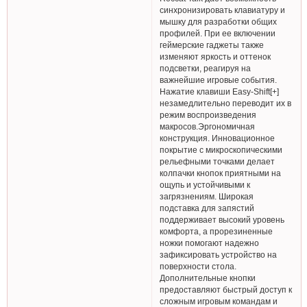
синхронизировать клавиатуру и
мышку для разработки общих
профилей. При ее включении
геймерские гаджеты также
изменяют яркость и оттенок
подсветки, реагируя на
важнейшие игровые события.
Нажатие клавиши Easy-Shift[+]
незамедлительно переводит их в
режим воспроизведения
макросов.Эргономичная
конструкция. Инновационное
покрытие с микроскопическими
рельефными точками делает
колпачки кнопок приятными на
ощупь и устойчивыми к
загрязнениям. Широкая
подставка для запястий
поддерживает высокий уровень
комфорта, а прорезиненные
ножки помогают надежно
зафиксировать устройство на
поверхности стола.
Дополнительные кнопки
предоставляют быстрый доступ к
сложным игровым командам и