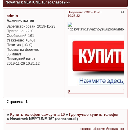
Novatrack NEPTUNE 16" (салатовый)
Поделиться
2019-11-26
1
admin
10:26:32
Администратор
Зарегистрирован
: 2019-11-23
Приглашений:
0
Сообщений:
161
Уважение:
[+0/-0]
Позитив:
[+0/-0]
Провел на форуме:
36 минут
Последний визит:
2019-11-26 10:31:12
0
Страница:
1
»
Купить телефон самсунг а 10
»
Где лучше купить телефон
»
Novatrack NEPTUNE 16" (салатовый)
создать форум бесплатно