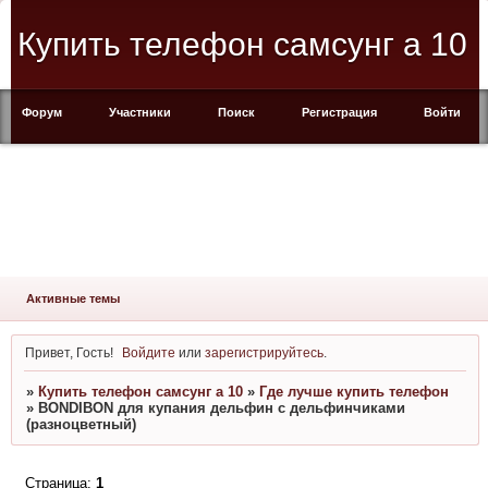
Купить телефон самсунг а 10
Форум
Участники
Поиск
Регистрация
Войти
Активные темы
Привет, Гость!
Войдите
или
зарегистрируйтесь
.
»
Купить телефон самсунг а 10
»
Где лучше купить телефон
»
BONDIBON для купания дельфин с дельфинчиками
(разноцветный)
Страница:
1