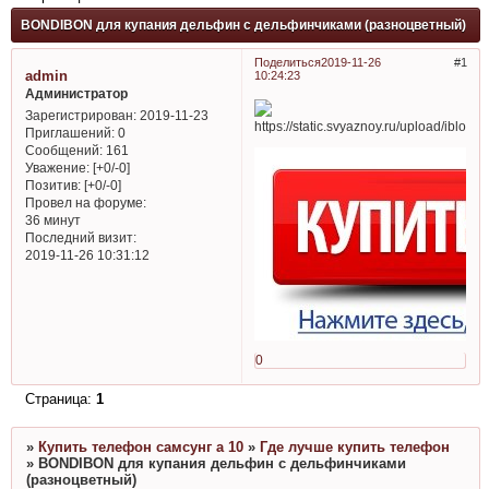
BONDIBON для купания дельфин с дельфинчиками (разноцветный)
Поделиться
2019-11-26
1
admin
10:24:23
Администратор
Зарегистрирован
: 2019-11-23
Приглашений:
0
Сообщений:
161
Уважение:
[+0/-0]
Позитив:
[+0/-0]
Провел на форуме:
36 минут
Последний визит:
2019-11-26 10:31:12
0
Страница:
1
»
Купить телефон самсунг а 10
»
Где лучше купить телефон
»
BONDIBON для купания дельфин с дельфинчиками
(разноцветный)