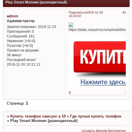
Play Smart Молния (разноцветный)
Поделиться
2019-11-26
1
admin
10:24:02
Администратор
Зарегистрирован
: 2019-11-23
Приглашений:
0
Сообщений:
161
Уважение:
[+0/-0]
Позитив:
[+0/-0]
Провел на форуме:
36 минут
Последний визит:
2019-11-26 10:31:12
0
Страница:
1
»
Купить телефон самсунг а 10
»
Где лучше купить телефон
»
Play Smart Молния (разноцветный)
создать форум бесплатно